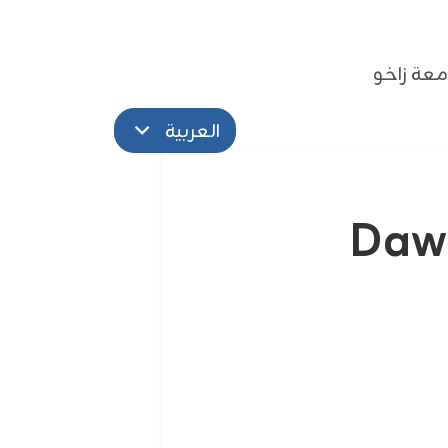
عة زاخو
العربية
Dawo