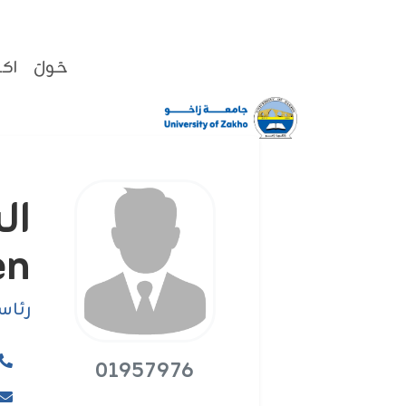
حَولَ
اكا
en
رئاس
01957976