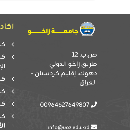
اكادي
كل
ص.ب. 12
كل
طريق زاخو الدولي
ال
دهوك، إقليم كردستان -
كل
العراق
كل
كل
00964627649807
كل
ال
info@uoz.edu.krd