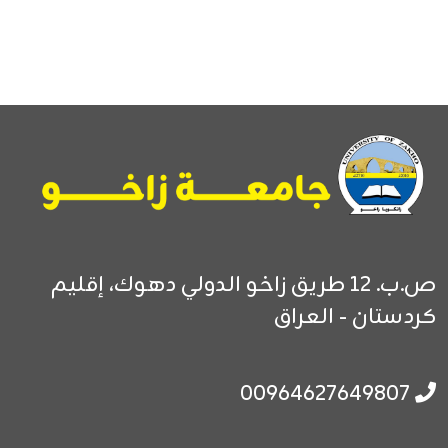
ص.ب. 12
طريق زاخو الدولي
دهوك، إقليم
كردستان - العراق
00964627649807