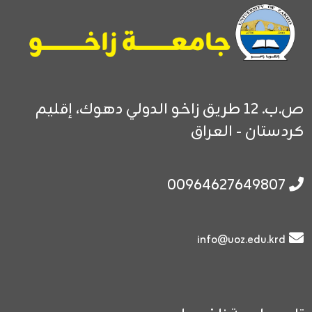
ص.ب. 12
طريق زاخو الدولي
دهوك، إقليم
كردستان - العراق
00964627649807
info@uoz.edu.krd