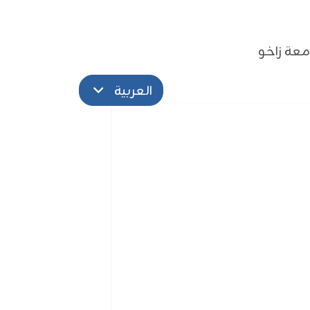
عة زاخو
العربية