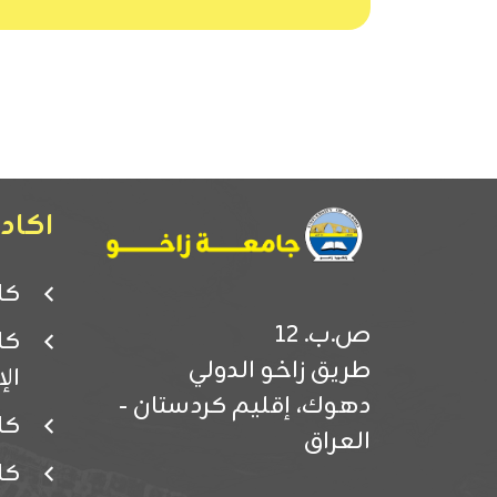
اكادي
كل
ص.ب. 12
كل
طريق زاخو الدولي
ال
دهوك، إقليم كردستان -
كل
العراق
كل