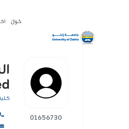
حَولَ
اكا
ed
كلية
01656730