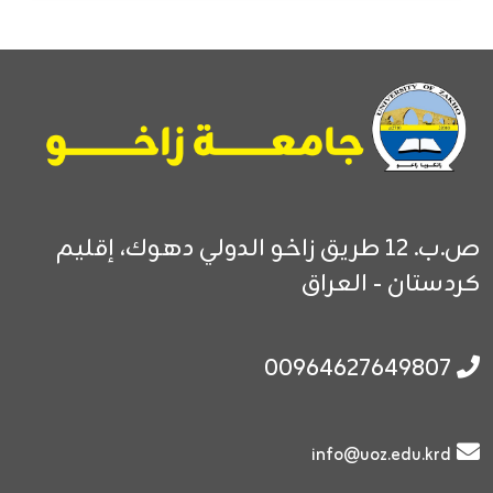
ص.ب. 12
طريق زاخو الدولي
دهوك، إقليم
كردستان - العراق
00964627649807
info@uoz.edu.krd