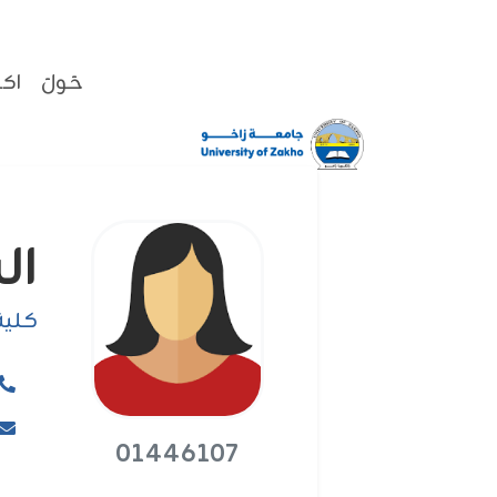
حَولَ
اكا
السيدة
كلية
01446107