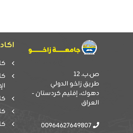
اكادي
كل
ص.ب. 12
كل
طريق زاخو الدولي
ال
دهوك، إقليم كردستان -
كل
العراق
كل
كل
00964627649807