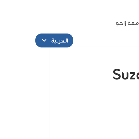
عة زاخو
العربية