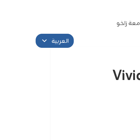
عة زاخو
العربية