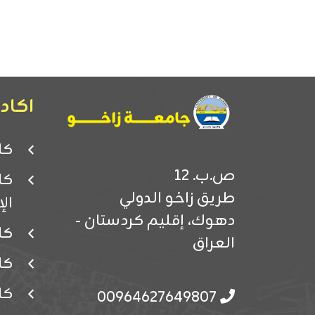
اكادي
كل
ص.ب. 12
كل
طريق زاخو الدولي
ال
دهوك، إقليم كردستان -
كل
العراق
كل
كل
00964627649807