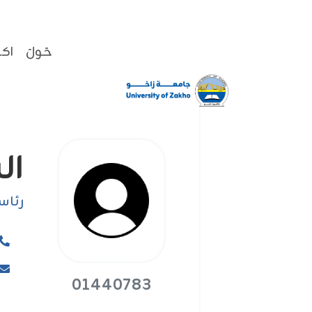
حَولَ
اكا
السيدة
رئاس
01440783