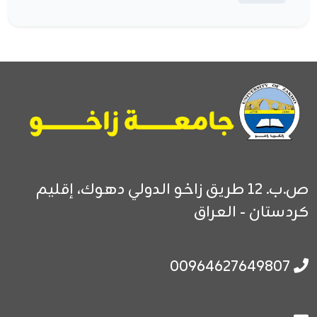
ص.ب. 12
طريق زاخو الدولي
دهوك، إقليم
كردستان - العراق
00964627649807