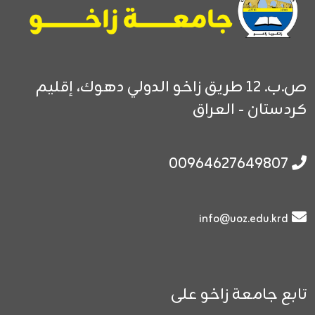
ص.ب. 12
طريق زاخو الدولي
دهوك، إقليم
كردستان - العراق
00964627649807
info@uoz.edu.krd
تابع جامعة زاخو على