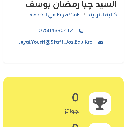
السيد چیا رمضان یوسف
كلية التربية
/
CoE/موظفي الخدمة
07504330412
Jeyai.yousif@staff.uoz.edu.krd
0
جوائز