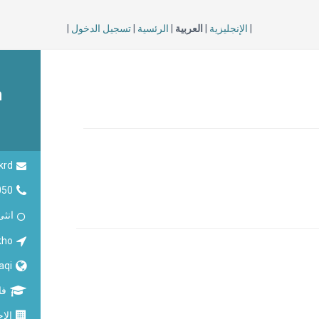
|
الإنجليزية
|
العربية
|
الرئسية
|
تسجيل الدخول
|
m
krd
050
انثى
kho
raqi
فا
الاح