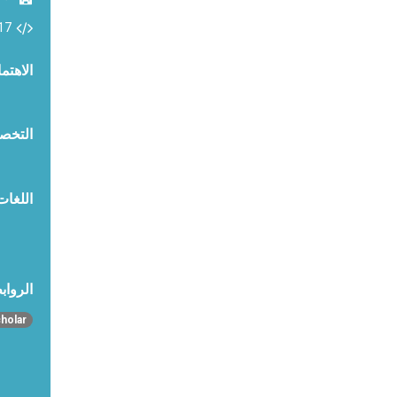
17
الاهتم
التخص
اللغات
الرواب
holar