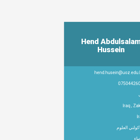
Hend Abdulsala
Hussein
hend.husein@uoz.edu.
07504426
Iraq , Za
I
کولتي العلوم
ياء