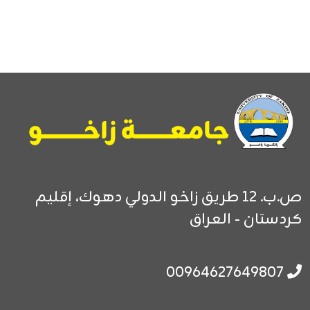
ص.ب. 12
طريق زاخو الدولي
دهوك، إقليم
كردستان - العراق
00964627649807