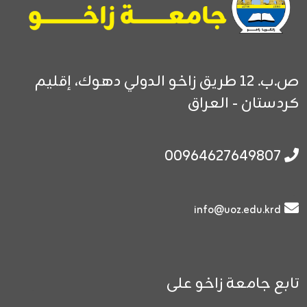
ص.ب. 12
طريق زاخو الدولي
دهوك، إقليم
كردستان - العراق
00964627649807
info@uoz.edu.krd
تابع جامعة زاخو على