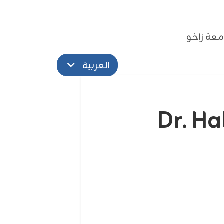
عة زاخو
العربية