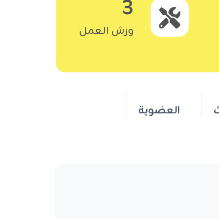
3
ورش العمل
ث
العضوية