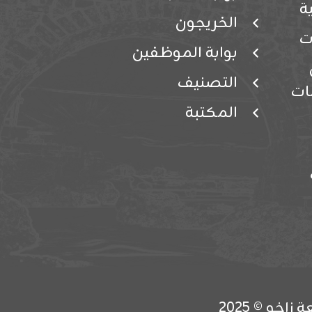
ة
الخريجون
ت
بوابة الموظفين
التصنيف
ات
المكتبة
خو © 2025