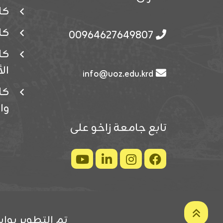
كل
كل
00964627649807
كل
ال
info@uoz.edu.krd
كلي
وا
تابع جامعة زاخو على
تم التطوير بواس