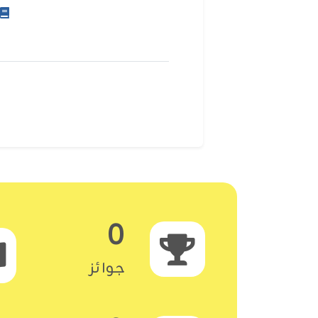
0
جوائز