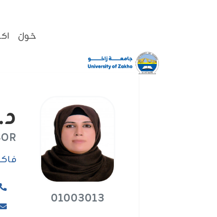
حَولَ
اكا
د. iz Arif Abdulrahman
SOR
فاکو
01003013