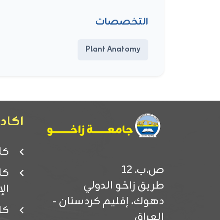
التخصصات
Plant Anatomy
اكادي
كل
ص.ب. 12
كل
طريق زاخو الدولي
ال
دهوك، إقليم كردستان -
كل
العراق