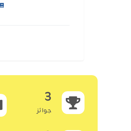
3
جوائز