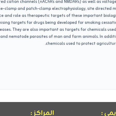
ted cation channels (nAChRs and NMDARs) as well as voltage g
age-clamp and patch-clamp electrophysiology, site directed 
ce and role as therapeutic targets of these important biologi
ising targets for drugs being developed for smoking cessat
ses. They are also important as targets for chemicals used i
and nematode parasites of man and farm animals. In addition
chemicals used to protect agricultu
مي :
المراكز :