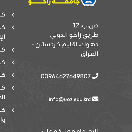
كل
ص.ب. 12
كل
طريق زاخو الدولي
ال
دهوك، إقليم كردستان -
كل
العراق
كل
كل
00964627649807
كل
ال
info@uoz.edu.krd
كلي
وا
تابع جامعة زاخو على