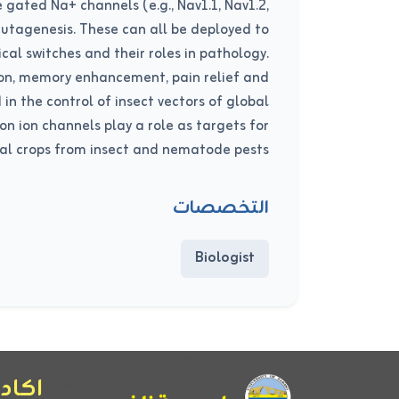
ated Na+ channels (e.g., Nav1.1, Nav1.2,
mutagenesis. These can all be deployed to
cal switches and their roles in pathology.
ion, memory enhancement, pain relief and
n the control of insect vectors of global
 ion channels play a role as targets for
ral crops from insect and nematode pests.
التخصصات
Biologist
اكادي