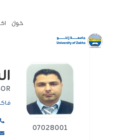
حَولَ
اكا
السيد l
SOR
فاکو
07028001