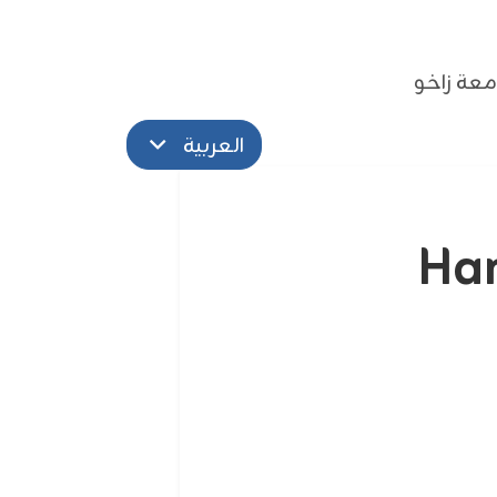
عة زاخو
العربية