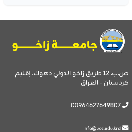
ص.ب. 12
طريق زاخو الدولي
دهوك، إقليم
كردستان - العراق
00964627649807
info@uoz.edu.krd