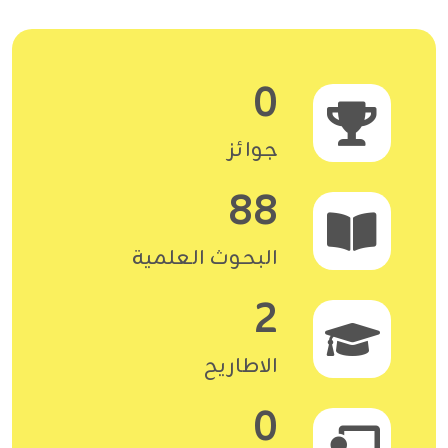
0
جوائز
88
البحوث العلمية
2
الاطاريح
0