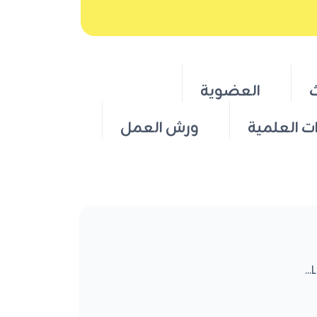
ث
العضوية
ت العلمية
ورش العمل
L