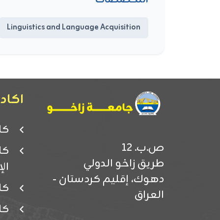
Linguistics and Language Acquisition
اكادي
كل
ص.ب. 12
كل
طريق زاخو الدولي
ال
دهوك، إقليم كردستان -
كل
العراق
كل