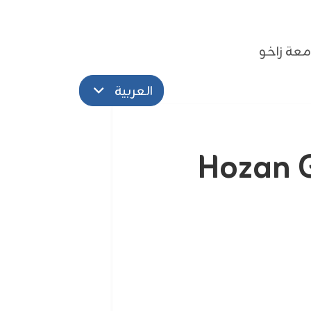
عة زاخو
العربية