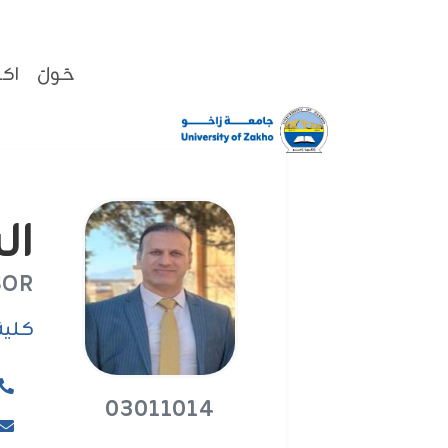
حَولَ
اكا
السيد n
SOR
كلية
03011014