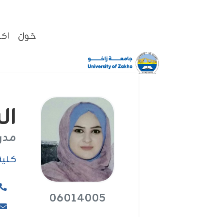
حَولَ
اكا
ال
مدر
كلية 
06014005