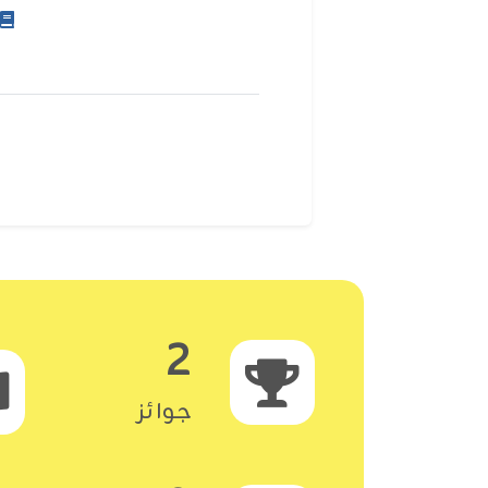
2
جوائز