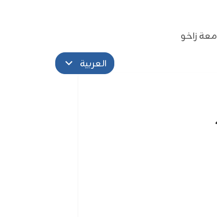
عة زاخو
العربية