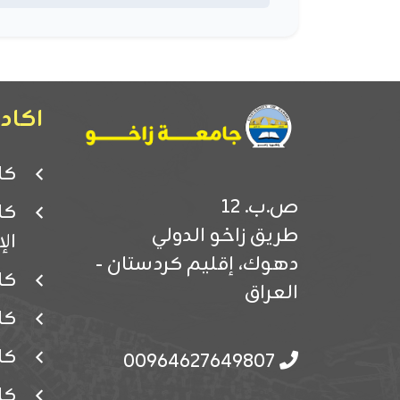
اكادي
كل
ص.ب. 12
كل
طريق زاخو الدولي
ال
دهوك، إقليم كردستان -
كل
العراق
كل
كل
00964627649807
كل