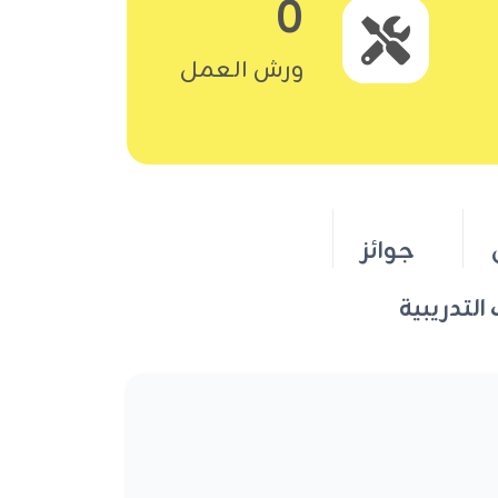
0
ورش العمل
جوائز
 التدريبية