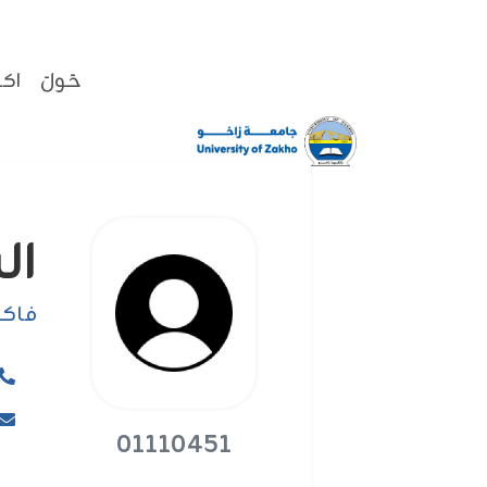
حَولَ
اكا
السيدة 
فاکو
01110451