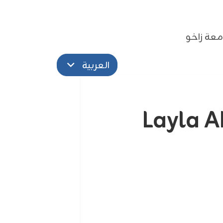
عة زاخو
العربية