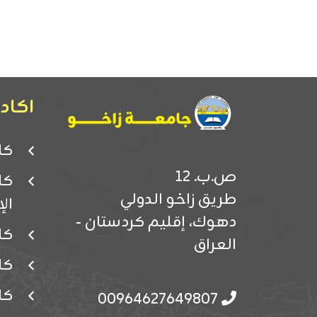
اكادي
كل
ص.ب. 12
كل
طريق زاخو الدولي
ال
دهوك، إقليم كردستان -
كل
العراق
كل
كل
00964627649807