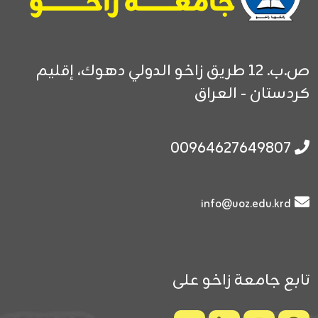
ص.ب. 12
طريق زاخو الدولي
دهوك، إقليم
كردستان - العراق
00964627649807
info@uoz.edu.krd
تابع جامعة زاخو على