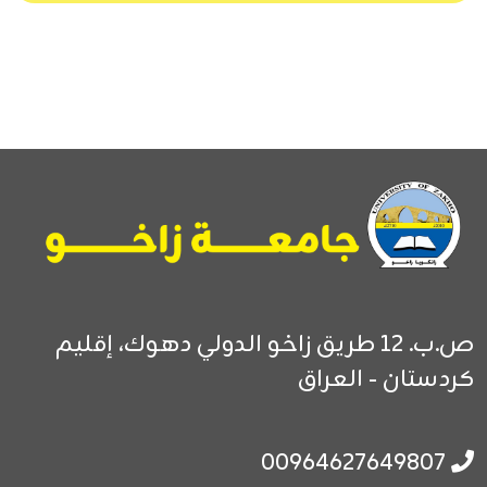
ص.ب. 12
طريق زاخو الدولي
دهوك، إقليم
كردستان - العراق
00964627649807