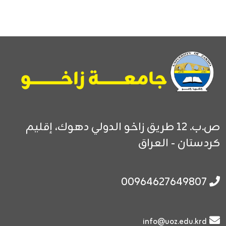
ص.ب. 12
طريق زاخو الدولي
دهوك، إقليم
كردستان - العراق
00964627649807
info@uoz.edu.krd