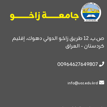
ص.ب. 12
طريق زاخو الدولي
دهوك، إقليم
كردستان - العراق
00964627649807
info@uoz.edu.krd