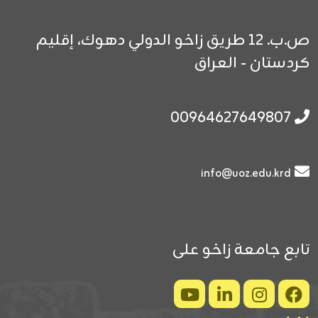
ص.ب. 12
طريق زاخو الدولي
دهوك، إقليم
كردستان - العراق
00964627649807
info@uoz.edu.krd
تابع جامعة زاخو على