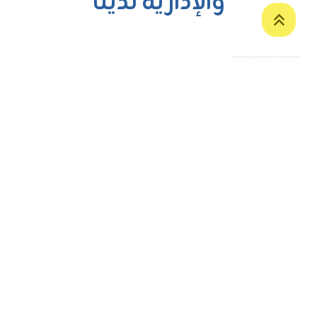
والإدارية لدينا
›
1
‹
ص.ب. 12
طريق زاخو الدولي
دهوك، إقليم
كردستان - العراق