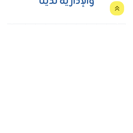
والإدارية لدينا
›
10
9
8
7
6
5
4
3
2
1
‹
ص.ب. 12
طريق زاخو الدولي
دهوك، إقليم
كردستان - العراق