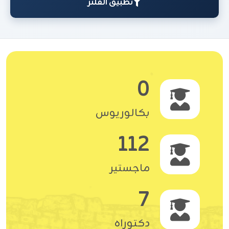
تطبيق الفلتر
0
بكالوريوس
112
ماجستير
7
دكتوراه