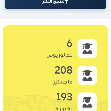
تطبيق الفلتر
6
بكالوريوس
208
ماجستير
193
دكتوراه