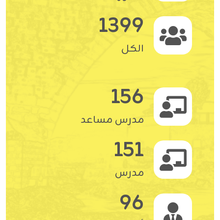
1399
الكل
156
مدرس مساعد
151
مدرس
96