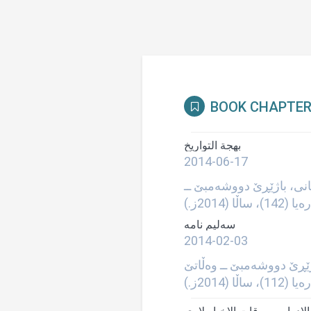
BOOK CHAPTE
بهجة التواريخ
2014-06-17
انی، باژێڕێ دووشه‌مبێ ــ
2014-02-03
ێڕێ دووشه‌مبێ ــ وه‌ڵاتێ
ا (2014ز.)