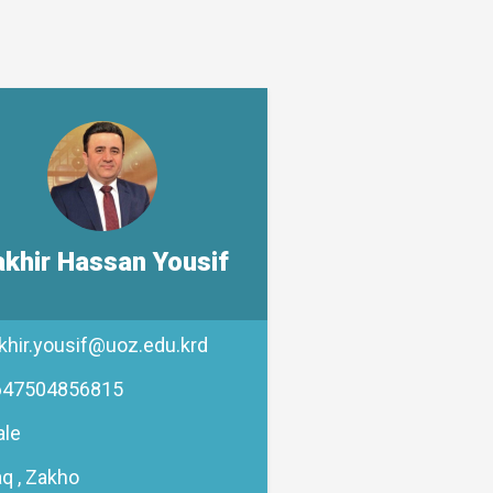
akhir Hassan Yousif
khir.yousif@uoz.edu.krd
647504856815
le
aq , Zakho