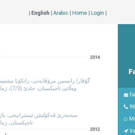
|
English
|
Arabic
|
Home
|
Login
|
R
2014
F
گۆڤارا زانستین مرۆڤایه‌تی، زانكۆیا نیشتیم
وه‌ڵاتێ تاجیكستان، جلدێ (7/3)، ژماره‌یا (142)، ساڵا (2014ز.)
fa
9
سه‌نته‌رێ ڤه‌كۆلینێن ئیستراتیجی، باژ
Ma
تاجیكستان، ژماره‌یا (112)، ساڵ
2012
Ir