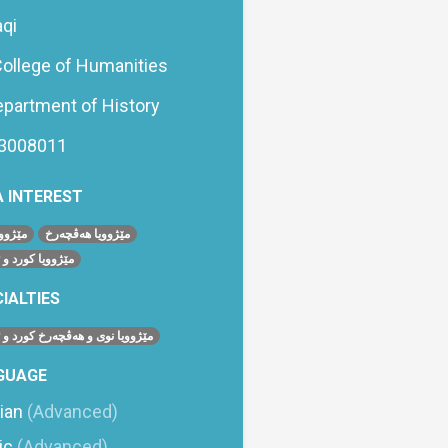
aqi
ollege of Humanities
partment of History
3008011
 INTEREST
مێژوویا هه‌ڤچه‌رخ
مێژووی
مێژوویا كورد و 
IALTIES
مێژوویا نوی و هه‌ڤچه‌رخ كورد و 
GUAGE
ian
(Advanced)
ic
(Advanced)