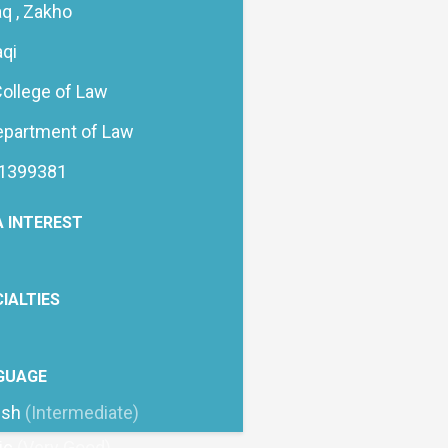
aq , Zakho
aqi
ollege of Law
epartment of Law
1399381
 INTEREST
IALTIES
GUAGE
ish
(Intermediate)
ic
(Very Good)