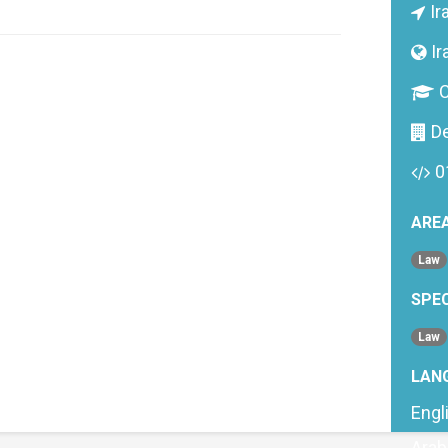
Ir
Ir
C
D
0
AREA
Law
SPEC
Law
LAN
Engl
Arab