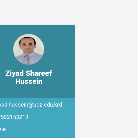
Ziyad Shareef
Hussein
yad.hussein@uoz.edu.krd
7502153219
le