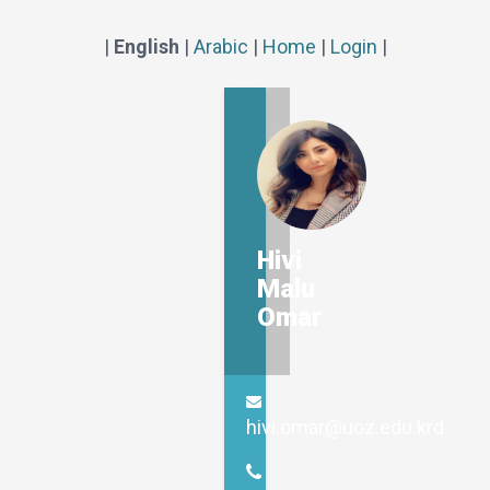
|
English
|
Arabic
|
Home
|
Login
|
Hivi
Malu
Omar
hivi.omar@uoz.edu.krd