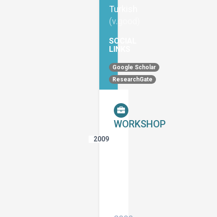
Turkish
(v.good)
SOCIAL
LINKS
Google Scholar
ResearchGate
WORKSHOP
2009
دورة
تطوير
الثقافة
التي
اقامتها
جمعية
التنمية
الشعبية