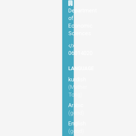
Department
of
Economic
Sciences
06014020
LANGUAGE
kurdish
(Mather
Tong)
Arabic
(good)
English
(good)