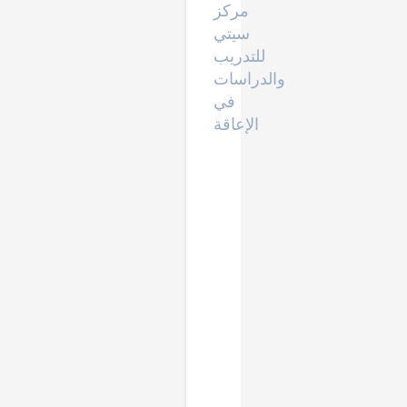
مركز
سيتي
للتدريب
والدراسات
في
الإعاقة
•
سفيرة
مناعة
المجتمع
من
جامعة
محمد
بن
راشد
للطب
والعلوم
الصحية
والمختصة
بحماية
نفسي
ومجتمعي
من