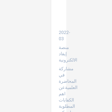
مالكفايات
المطلوبة
لأكون
معلما
للناطقين
بغير
العربية
2022-
03
منصة
إيفاد
الالكترونية
مشاركة
في
المحاضرة
العلميةعن
اهم
الكفايات
المطلوبة