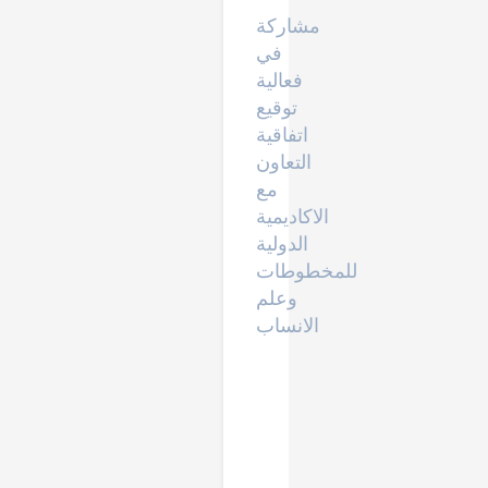
مشاركة
في
فعالية
توقيع
اتفاقية
التعاون
مع
الاكاديمية
الدولية
للمخطوطات
وعلم
الانساب
بحوث
التخرج
والورقة
العلمية
من
الاعداد
الى