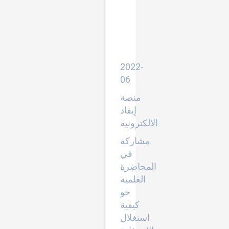
نحو
مستقبل
استثمار
التكنولوجيا
في
التعليم
والتعلم
2022-
06
منصة
إيفاد
الالكترونية
مشاركة
في
المحاضرة
العلمية
حو
كيفية
استغلال