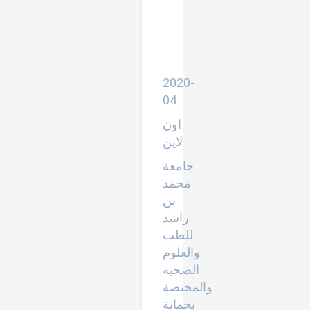
كوفيد
19
بتاريخ
7-
4-
2020
2020-
04
اون
لاين
جامعة
محمد
بن
راشد
للطب
والعلوم
الصحية
والمختصة
بحماية