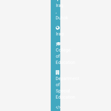
Iraq
,
Duhok
Iraqi
College
of
Education
Department
of
Special
Education