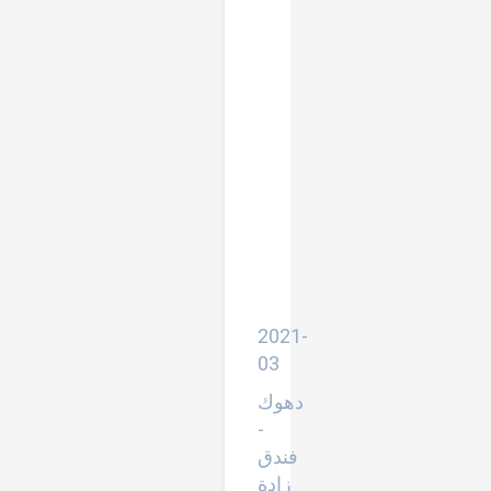
شهادة
دورة
(الغناء
الى
الذئاب)
من
قبل
منظمة
CRS
اللبنانية
للفترة
من
(25
ولغاية
29‏/3‏/2021)
والمنعقدة
في
2021-
03
دهوك
-
فندق
زادة