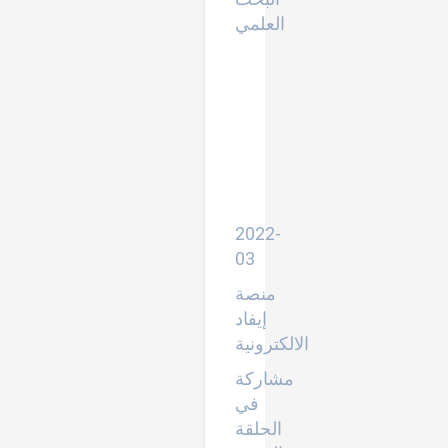
العلمي
محاضرة
حول
المجموعة
القصصية
(مس
كيلوباترترا
)
للدكتورة
وداد
معروف
2022-
03
منصة
إيفاد
الالكترونية
مشاركة
في
الحلقة