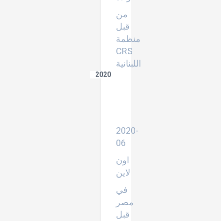
من
قبل
منظمة
CRS
اللبنانية
2020
قائمة
البورتاج
الارتقائية
للتدخل
المبكر
2020-
06
اون
لاين
في
مصر
قبل