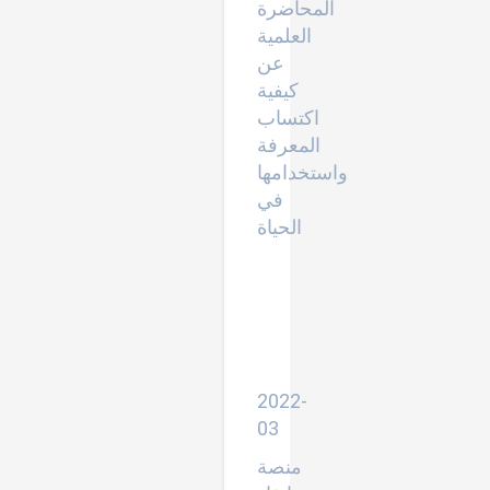
المحاضرة
العلمية
عن
كيفية
اكتساب
المعرفة
واستخدامها
في
الحياة
ماالكفايات
المطلوبة
لأكون
معلما
للناطقين
بغير
العربية
2022-
03
منصة