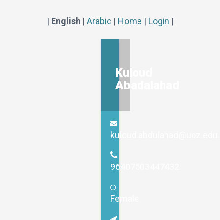
|
English
|
Arabic
|
Home
|
Login
|
Kuloud
Abadalahad
kuloud.abdulahad@uoz.edu.
96407503447432
Female