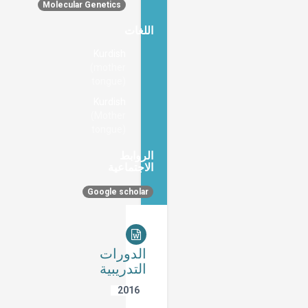
Molecular Genetics
اللغات
Kurdish
(mother
tongue)
Kurdish
(Mother
tongue)
الروابط
الاجتماعية
Google scholar
الدورات
التدريبية
2016
From