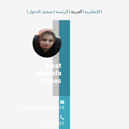
|
الإنجليزية
|
العربية
|
الرئسية
|
تسجيل الدخول
|
Awat
Mustafa
Abbas
awat.abbas@uoz.edu.krd
07504736865