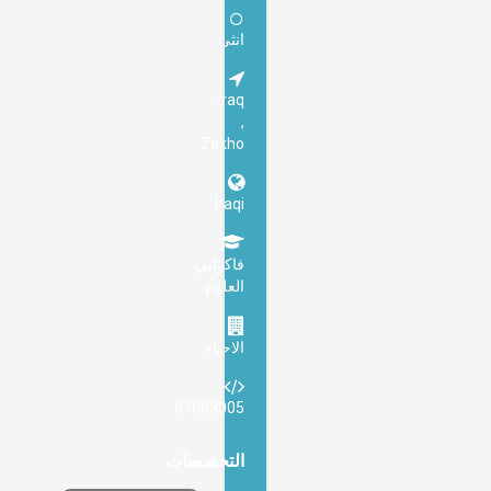
انثى
Iraq
,
Zakho
Iraqi
فاکولتي
العلوم
الاحياء
01003005
التخصصات