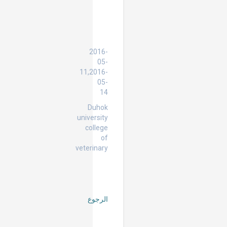
PCR
to
DNA
Sequence
analysis
2016-
05-
11,2016-
05-
14
Duhok
university
college
of
veterinary
الرجوع