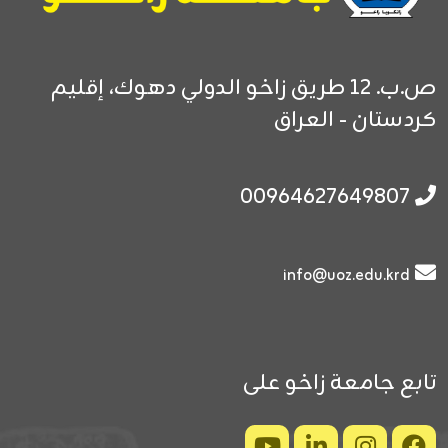
ص.ب. 12
طريق زاخو الدولي
دهوك، إقليم
كردستان - العراق
00964627649807
info@uoz.edu.krd
تابع جامعة زاخو على