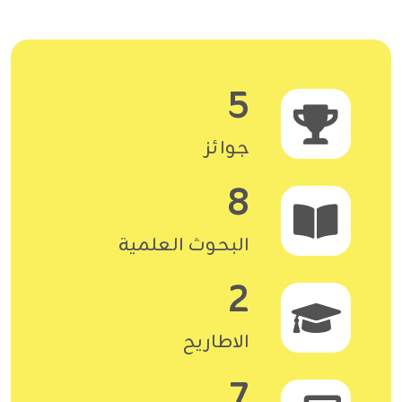
5
جوائز
8
البحوث العلمية
2
الاطاريح
7