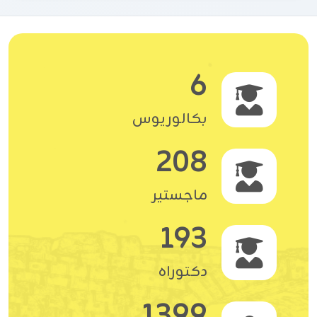
6
بكالوريوس
208
ماجستير
193
دكتوراه
1399