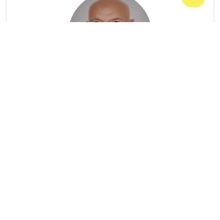
السيد Mahmood Ali Hasan
ASSISTANT PROFESSOR
فاکولتي العلوم
/
الكيمياء
009647504887297
Mahmood.ali@uoz.edu.krd
عدد المنشورات: 9