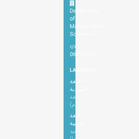
Department
of
Management
Sciences
06016004
LANGUAGE
اللغة
الكوردية
(لغة
الام)
اللغة
العربية
(جيد
جدا)