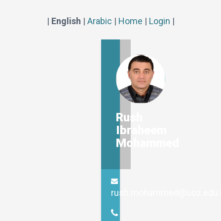
|
English
|
Arabic
|
Home
|
Login
|
Rush
Ibraheem
Mohammed
rush.mohammed@uoz.edu.