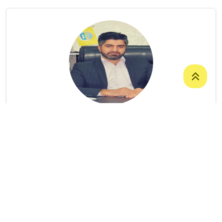
السيد Hayman Zakhoy
LECTURER
كلية الادارة والاقتصاد
/
العلوم المالية
والمصرفية
07504579377
Hayman.ali@uoz.edu.krd