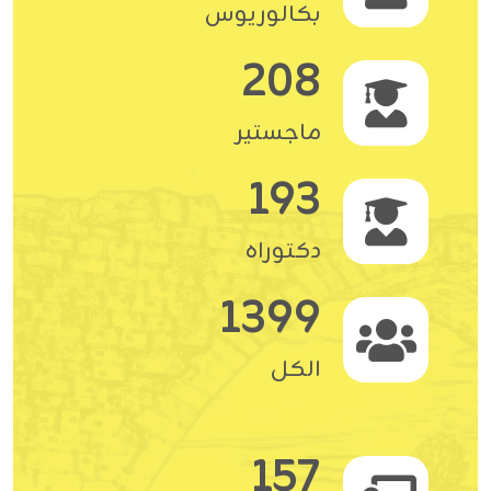
بكالوريوس
208
ماجستير
193
دكتوراه
1399
الكل
157