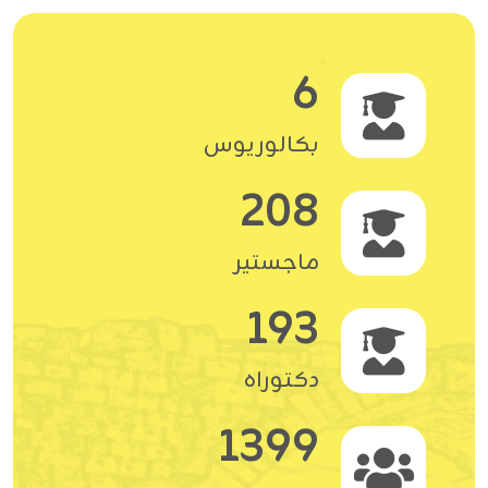
6
بكالوريوس
208
ماجستير
193
دكتوراه
1399