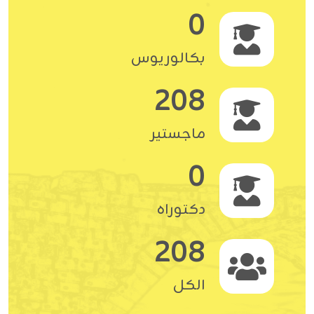
0
بكالوريوس
208
ماجستير
0
دكتوراه
208
الكل